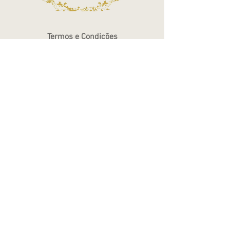
Termos e Condições
Política de Privacidade
Atendimento - SAC
Ver todos os Itens
Blog
Atendimento por telefone
Telefone:
(11) 3863-2269
WhatsApp:
(11) 94119-7979
Horário de Funcionamento
Segunda a Sexta 10h às 18h
Sábados das 10h às 14h