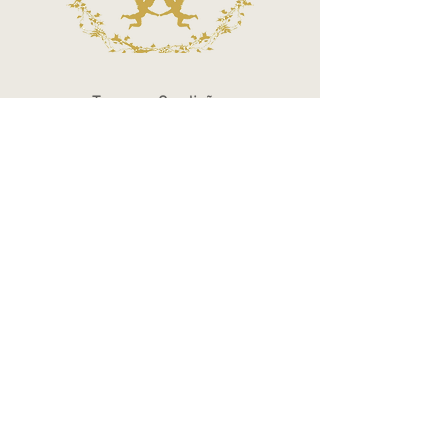
Termos e Condições
Política de Privacidade
Atendimento - SAC
Ver todos os Itens
Blog
Atendimento por telefone
Telefone:
(11) 3863-2269
WhatsApp:
(11) 94119-7979
Horário de Funcionamento
Segunda a Sexta 10h às 18h
Sábados das 10h às 14h