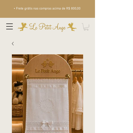
• Frete grátis nas compras acima de R$ 800,00
Le Petit Ange