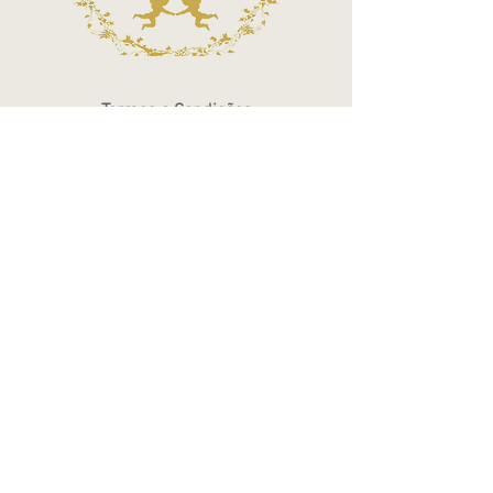
Termos e Condições
Política de Privacidade
Atendimento - SAC
Ver todos os Itens
Blog
Atendimento por telefone
Telefone:
(11) 3863-2269
WhatsApp:
(11) 94119-7979
Horário de Funcionamento
Segunda a Sexta 10h às 18h
Sábados das 10h às 14h