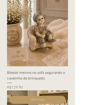
Bibelot menino no sofá segurando o
cavalinho de brinquedo
Price
R$129.90
Add to Cart