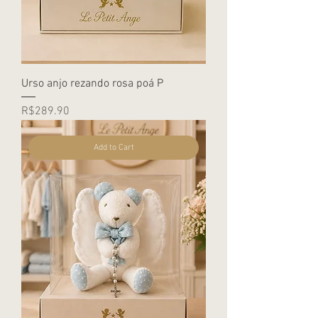
Urso anjo rezando rosa poá P
Price
R$289.90
Add to Cart