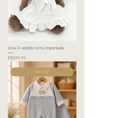
Ursa G vestido linho importada
Price
R$599.00
Add to Cart