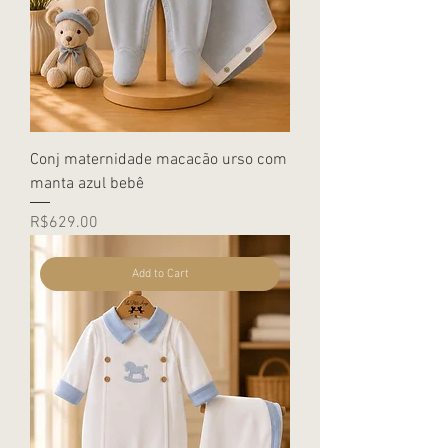
Conj maternidade macacão urso com
manta azul bebê
Price
R$629.00
Add to Cart