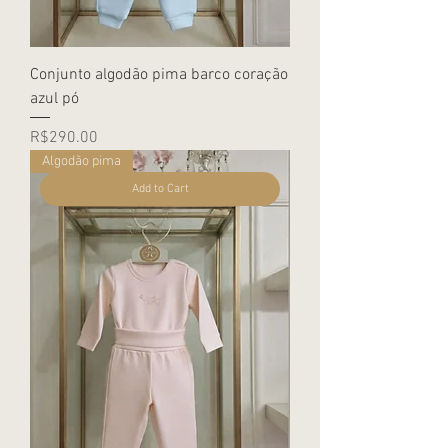
Conjunto algodão pima barco coração
azul pó
Price
R$290.00
Algodão pima
Add to Cart