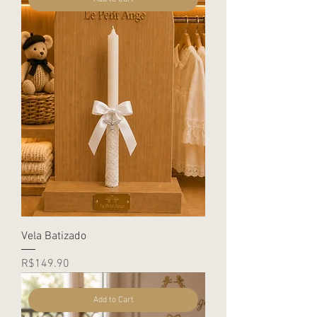
Vela Batizado
Price
R$149.90
Add to Cart