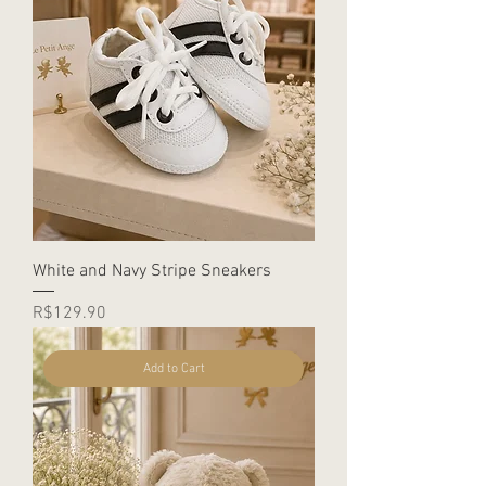
White and Navy Stripe Sneakers
Price
R$129.90
Add to Cart