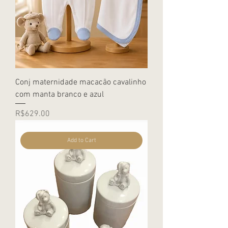
Conj maternidade macacão cavalinho
com manta branco e azul
Price
R$629.00
Add to Cart