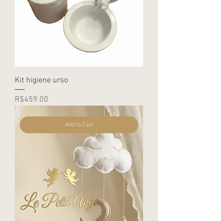
Kit higiene urso
Price
R$459.00
Add to Cart