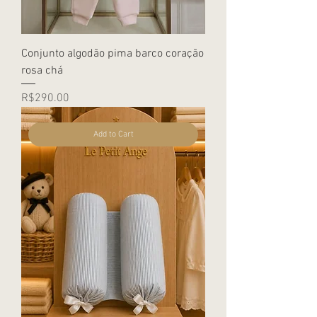
Conjunto algodão pima barco coração
rosa chá
Price
R$290.00
Add to Cart