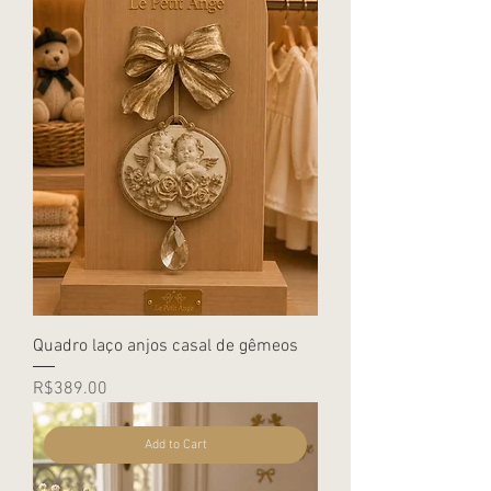
Quadro laço anjos casal de gêmeos
Price
R$389.00
Add to Cart