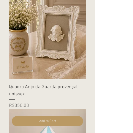
Quadro Anjo da Guarda provençal
unissex
Price
R$350.00
Add to Cart