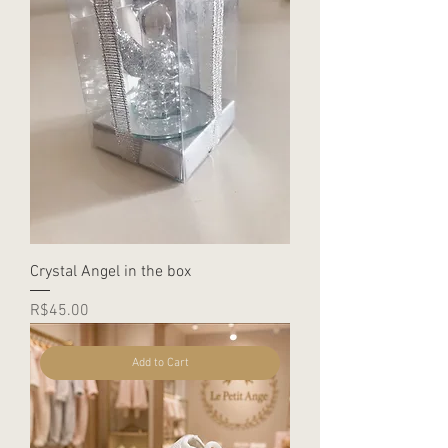
Crystal Angel in the box
Price
R$45.00
Add to Cart