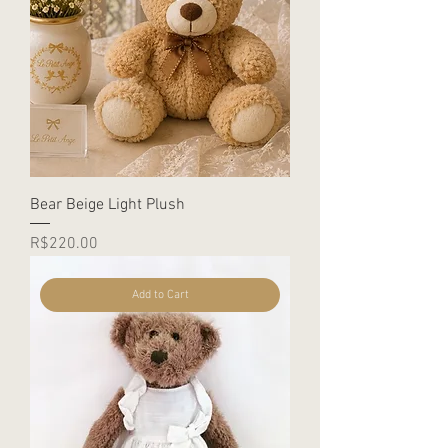
Bear Beige Light Plush
Price
R$220.00
Add to Cart