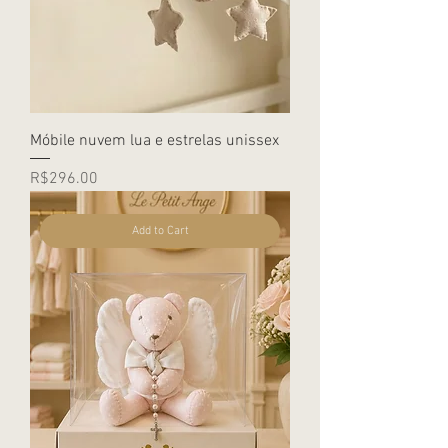
Móbile nuvem lua e estrelas unissex
Price
R$296.00
Add to Cart