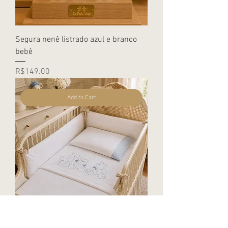
Segura nenê listrado azul e branco
bebê
Price
R$149.00
Add to Cart