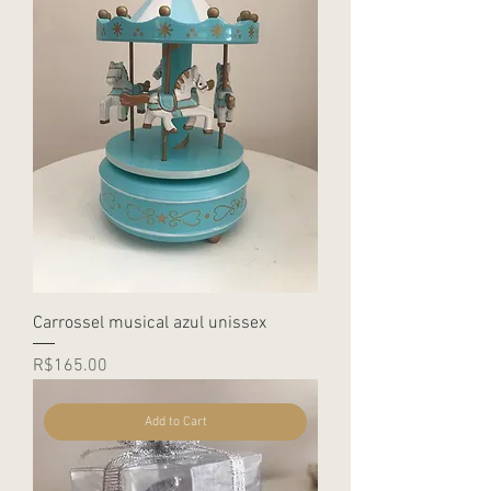
Carrossel musical azul unissex
Price
R$165.00
Add to Cart