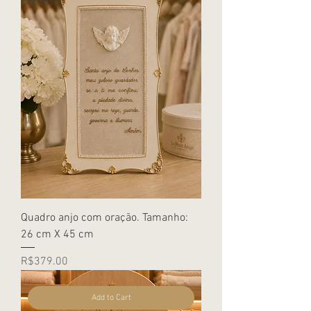
Quadro anjo com oração. Tamanho:
26 cm X 45 cm
Price
R$379.00
Add to Cart