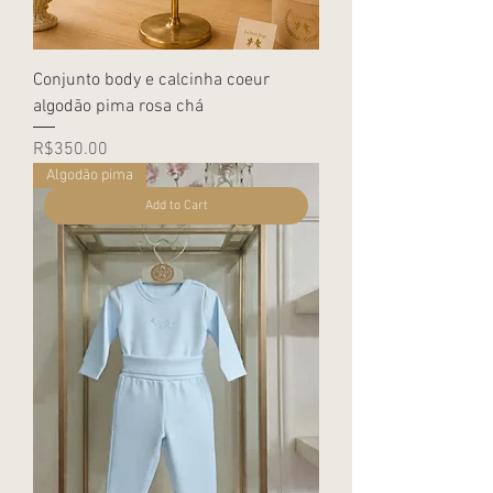
Conjunto body e calcinha coeur
algodão pima rosa chá
Price
R$350.00
Algodão pima
Add to Cart