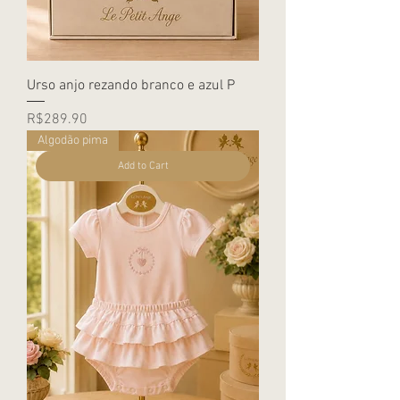
Urso anjo rezando branco e azul P
Price
R$289.90
Algodão pima
Add to Cart