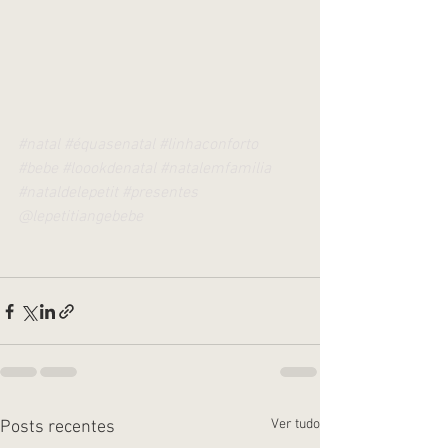
#natal
#équasenatal
#linhaconforto
#bebe
#loookdenatal
#natalemfamilia
#nataldelepetit
#presentes
@lepetitiangebebe
Ver tudo
Posts recentes