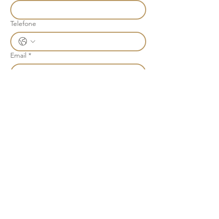
Telefone
Email
*
Join
Ao se cadastrar você concorda 
com nossa política de 
privacidade.