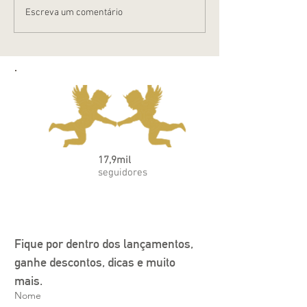
Dicas para o ban
Escreva um comentário
17,9mil
seguidores
Fique por dentro dos lançamentos, 
ganhe descontos, dicas e muito 
mais.
Nome